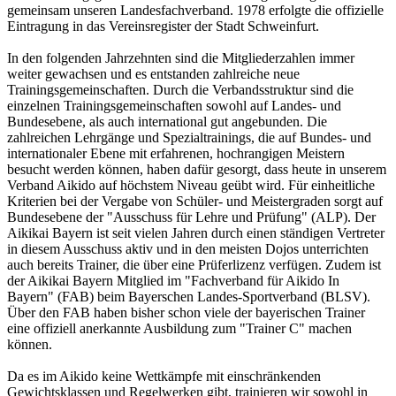
gemeinsam unseren Landesfachverband. 1978 erfolgte die offizielle
Eintragung in das Vereinsregister der Stadt Schweinfurt.
In den folgenden Jahrzehnten sind die Mitgliederzahlen immer
weiter gewachsen und es entstanden zahlreiche neue
Trainingsgemeinschaften. Durch die Verbandsstruktur sind die
einzelnen Trainingsgemeinschaften sowohl auf Landes- und
Bundesebene, als auch international gut angebunden. Die
zahlreichen Lehrgänge und Spezialtrainings, die auf Bundes- und
internationaler Ebene mit erfahrenen, hochrangigen Meistern
besucht werden können, haben dafür gesorgt, dass heute in unserem
Verband Aikido auf höchstem Niveau geübt wird. Für einheitliche
Kriterien bei der Vergabe von Schüler- und Meistergraden sorgt auf
Bundesebene der "Ausschuss für Lehre und Prüfung" (ALP). Der
Aikikai Bayern ist seit vielen Jahren durch einen ständigen Vertreter
in diesem Ausschuss aktiv und in den meisten Dojos unterrichten
auch bereits Trainer, die über eine Prüferlizenz verfügen. Zudem ist
der Aikikai Bayern Mitglied im "Fachverband für Aikido In
Bayern" (FAB) beim Bayerschen Landes-Sportverband (BLSV).
Über den FAB haben bisher schon viele der bayerischen Trainer
eine offiziell anerkannte Ausbildung zum "Trainer C" machen
können.
Da es im Aikido keine Wettkämpfe mit einschränkenden
Gewichtsklassen und Regelwerken gibt, trainieren wir sowohl in